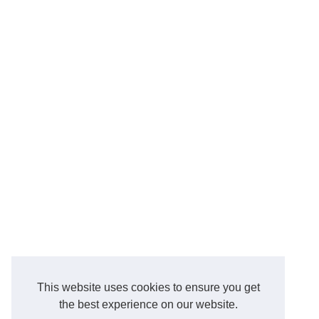
This website uses cookies to ensure you get
the best experience on our website.