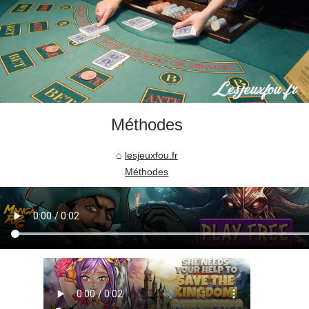
Méthodes
lesjeuxfou.fr
Méthodes