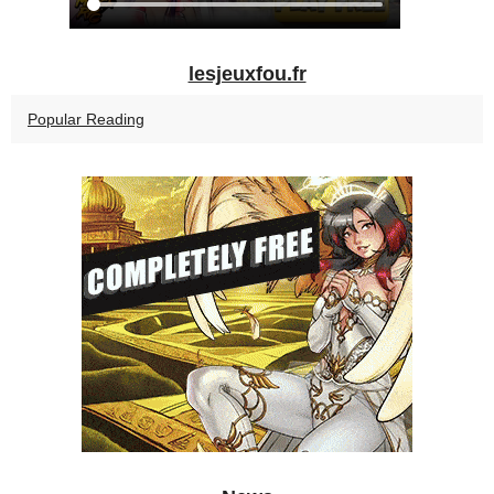
lesjeuxfou.fr
Popular Reading