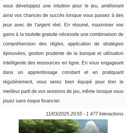
vous développez une intuition pour le jeu, améliorant
ainsi vos chances de succès lorsque vous passez à des
jeux avec de l'argent réel. En résumé, maximiser vos
gains à la roulette gratuite nécessite une combinaison de
compréhension des règles, application de stratégies
éprouvées, gestion prudente de la banque et utilisation
intelligente des ressources en ligne. En vous engageant
dans un apprentissage constant et en pratiquant
régulièrement, vous serez bien équipé pour tirer le
meilleur parti de vos sessions de jeu, même lorsque vous
jouez sans risque financier.
11/03/2025 20:55 - 1 477 Interactions