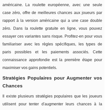
américaine. La roulette européenne, avec une seule
case zéro, offre de meilleures chances aux joueurs par
rapport à la version américaine qui a une case double
zéro. Dans la roulette gratuite en ligne, vous pouvez
essayer ces variantes sans risque. Profitez-en pour vous
familiariser avec les règles spécifiques, les types de
paris possibles et les paiements associés. Cette
connaissance approfondie est la première étape pour
maximiser vos gains potentiels.
Stratégies Populaires pour Augmenter vos
Chances
Il existe plusieurs stratégies populaires que les joueurs
utilisent pour tenter d'augmenter leurs chances à la