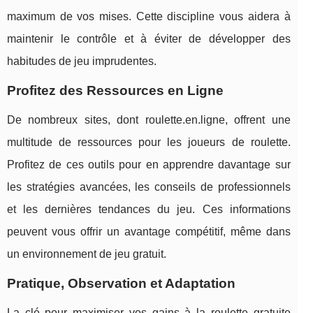
maximum de vos mises. Cette discipline vous aidera à
maintenir le contrôle et à éviter de développer des
habitudes de jeu imprudentes.
Profitez des Ressources en Ligne
De nombreux sites, dont roulette.en.ligne, offrent une
multitude de ressources pour les joueurs de roulette.
Profitez de ces outils pour en apprendre davantage sur
les stratégies avancées, les conseils de professionnels
et les dernières tendances du jeu. Ces informations
peuvent vous offrir un avantage compétitif, même dans
un environnement de jeu gratuit.
Pratique, Observation et Adaptation
La clé pour maximiser vos gains à la roulette gratuite