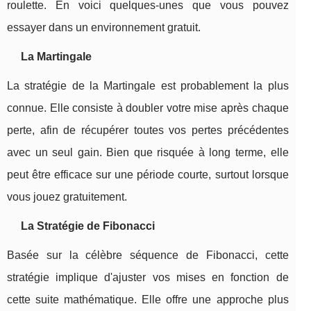
roulette. En voici quelques-unes que vous pouvez
essayer dans un environnement gratuit.
La Martingale
La stratégie de la Martingale est probablement la plus
connue. Elle consiste à doubler votre mise après chaque
perte, afin de récupérer toutes vos pertes précédentes
avec un seul gain. Bien que risquée à long terme, elle
peut être efficace sur une période courte, surtout lorsque
vous jouez gratuitement.
La Stratégie de Fibonacci
Basée sur la célèbre séquence de Fibonacci, cette
stratégie implique d'ajuster vos mises en fonction de
cette suite mathématique. Elle offre une approche plus