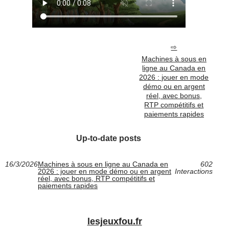
Machines à sous en
ligne au Canada en
2026 : jouer en mode
démo ou en argent
réel, avec bonus,
RTP compétitifs et
paiements rapides
Up-to-date posts
16/3/2026
Machines à sous en ligne au Canada en
602
2026 : jouer en mode démo ou en argent
Interactions
réel, avec bonus, RTP compétitifs et
paiements rapides
lesjeuxfou.fr